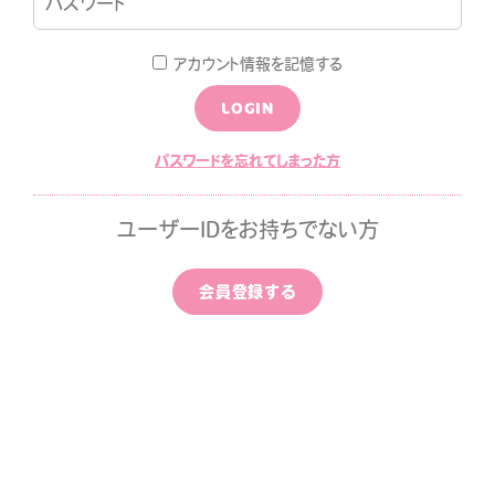
LOGIN
JOIN
アカウント情報を記憶する
LOGIN
LOG
MOVIE
パスワードを忘れてしまった方
ALLPAPER
CALENDAR
ユーザーIDをお持ちでない方
ひちゃん通信
みすみ日報premium
会員登録する
はなばたけむら
中条ましろのアイドライズ
ッポン
ずちゃんのわんダフルライ
！