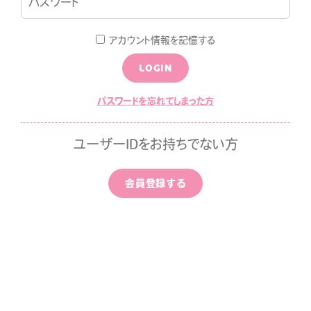
LOGIN
JOIN
アカウント情報を記憶する
LOGIN
LOG
MOVIE
パスワードを忘れてしまった方
ALLPAPER
CALENDAR
ユーザーIDをお持ちでない方
ひちゃん通信
みすみ日報premium
会員登録する
はなばたけむら
中条ましろのアイドライズ
ッポン
ずちゃんのわんダフルライ
！