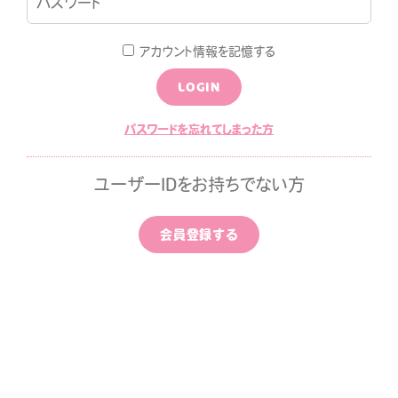
LOGIN
JOIN
アカウント情報を記憶する
LOGIN
LOG
MOVIE
パスワードを忘れてしまった方
ALLPAPER
CALENDAR
ユーザーIDをお持ちでない方
ひちゃん通信
みすみ日報premium
会員登録する
はなばたけむら
中条ましろのアイドライズ
ッポン
ずちゃんのわんダフルライ
！