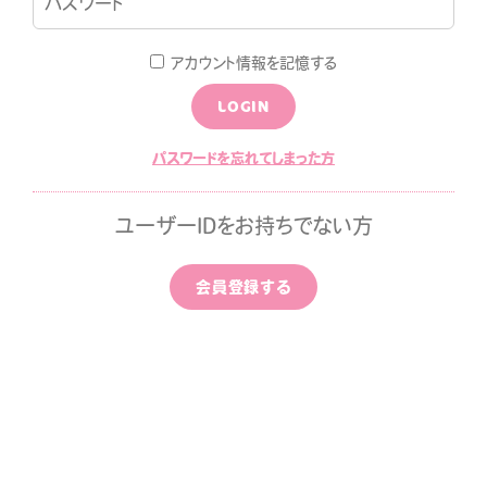
LOGIN
JOIN
アカウント情報を記憶する
LOGIN
LOG
MOVIE
パスワードを忘れてしまった方
ALLPAPER
CALENDAR
ユーザーIDをお持ちでない方
ひちゃん通信
みすみ日報premium
会員登録する
はなばたけむら
中条ましろのアイドライズ
ッポン
ずちゃんのわんダフルライ
！