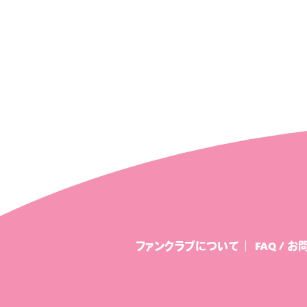
こひちゃん通信
みすみ
中条ましろのアイドライ
ファンクラブについて
FAQ / 