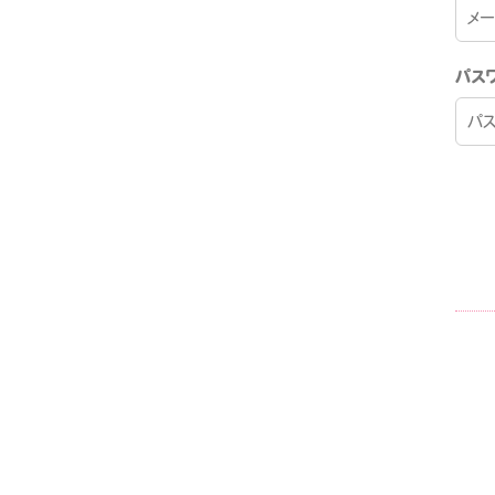
SCHEDULE
パス
PROFILE
わんふぁす！FANCLU
BLOG
MOVIE
WA