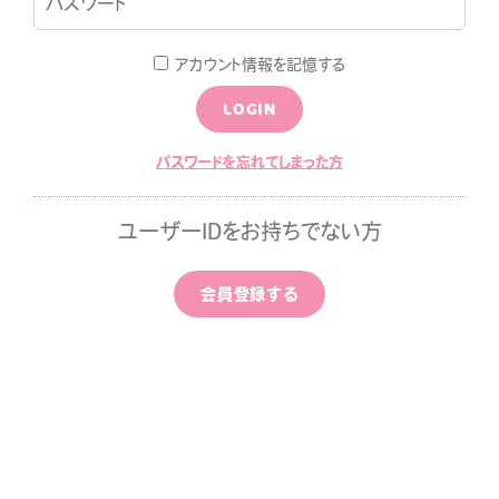
LOGIN
JOIN
アカウント情報を記憶する
LOGIN
LOG
MOVIE
パスワードを忘れてしまった方
ALLPAPER
CALENDAR
ユーザーIDをお持ちでない方
ひちゃん通信
みすみ日報premium
会員登録する
はなばたけむら
中条ましろのアイドライズ
ッポン
ずちゃんのわんダフルライ
！