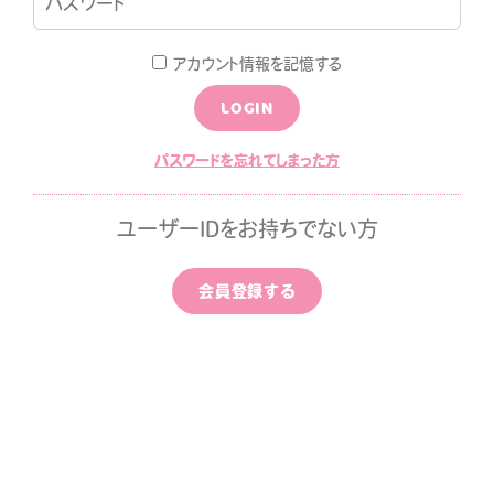
LOGIN
JOIN
アカウント情報を記憶する
LOGIN
LOG
MOVIE
パスワードを忘れてしまった方
ALLPAPER
CALENDAR
ユーザーIDをお持ちでない方
ひちゃん通信
みすみ日報premium
会員登録する
はなばたけむら
中条ましろのアイドライズ
ッポン
ずちゃんのわんダフルライ
！