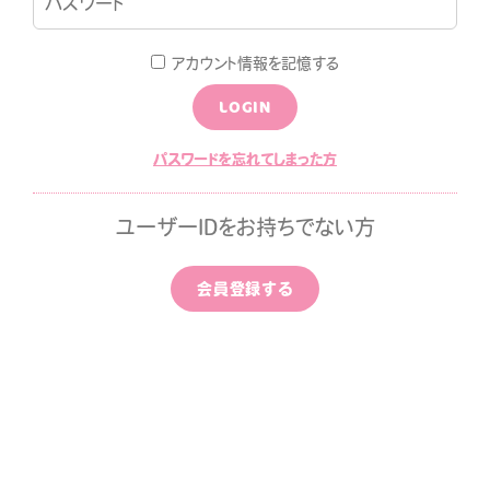
LOGIN
JOIN
アカウント情報を記憶する
LOGIN
LOG
MOVIE
パスワードを忘れてしまった方
ALLPAPER
CALENDAR
ユーザーIDをお持ちでない方
ひちゃん通信
みすみ日報premium
会員登録する
はなばたけむら
中条ましろのアイドライズ
ッポン
ずちゃんのわんダフルライ
！