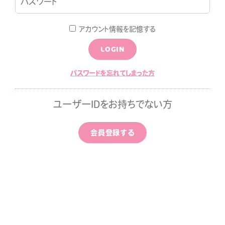
LOGIN
JOIN
アカウント情報を記憶する
LOGIN
LOG
MOVIE
パスワードを忘れてしまった方
ALLPAPER
CALENDAR
ユーザーIDをお持ちでない方
ひちゃん通信
みすみ日報premium
会員登録する
はなばたけむら
中条ましろのアイドライズ
ッポン
ずちゃんのわんダフルライ
！