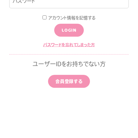
LOGIN
JOIN
アカウント情報を記憶する
LOGIN
LOG
MOVIE
パスワードを忘れてしまった方
ALLPAPER
CALENDAR
ユーザーIDをお持ちでない方
ひちゃん通信
みすみ日報premium
会員登録する
はなばたけむら
中条ましろのアイドライズ
ッポン
ずちゃんのわんダフルライ
！