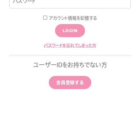
LOGIN
JOIN
アカウント情報を記憶する
LOGIN
LOG
MOVIE
パスワードを忘れてしまった方
ALLPAPER
CALENDAR
ユーザーIDをお持ちでない方
ひちゃん通信
みすみ日報premium
会員登録する
はなばたけむら
中条ましろのアイドライズ
ッポン
ずちゃんのわんダフルライ
！