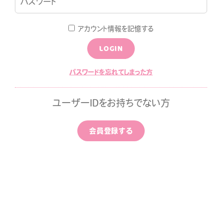
LOGIN
JOIN
アカウント情報を記憶する
LOGIN
LOG
MOVIE
パスワードを忘れてしまった方
ALLPAPER
CALENDAR
ユーザーIDをお持ちでない方
ひちゃん通信
みすみ日報premium
会員登録する
はなばたけむら
中条ましろのアイドライズ
ッポン
ずちゃんのわんダフルライ
！