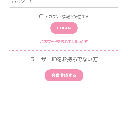
LOGIN
JOIN
アカウント情報を記憶する
LOGIN
LOG
MOVIE
パスワードを忘れてしまった方
ALLPAPER
CALENDAR
ユーザーIDをお持ちでない方
ひちゃん通信
みすみ日報premium
会員登録する
はなばたけむら
中条ましろのアイドライズ
ッポン
ずちゃんのわんダフルライ
！