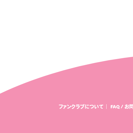
こひちゃん通信
みすみ
中条ましろのアイドライ
ファンクラブについて
FAQ / 