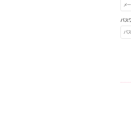
SCHEDULE
パス
PROFILE
わんふぁす！FANCLU
BLOG
MOVIE
WA