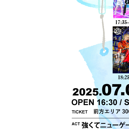
NEWS
SCHEDULE
PROFILE
わんふぁす！FANCLU
BLOG
MOVIE
WA