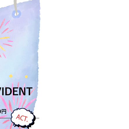
N
JOIN