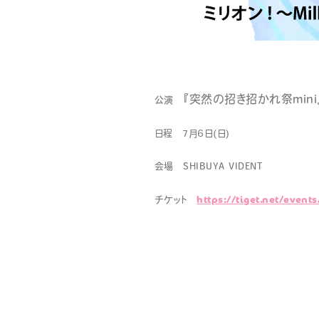
こひちゃん通信
みすみ
中条ましろのアイドライ
『突然の招き招かれ祭mini』Su
公演
日程 7月6日(日)
会場 SHIBUYA VIDENT
https://tiget.net/event
チケット