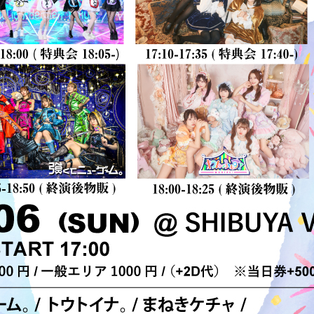
GOODS
CONTACT
LOGI
B
LLPAPER
CALENDAR