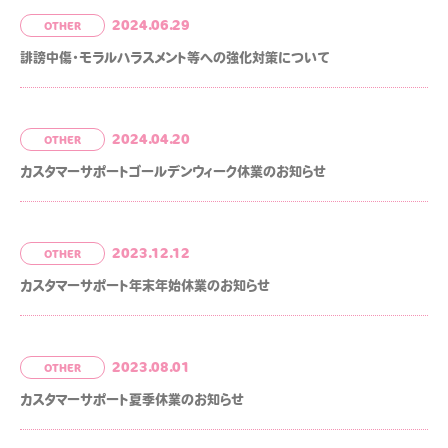
2024.06.29
OTHER
LOG
MOVIE
誹謗中傷・モラルハラスメント等への強化対策について
ALLPAPER
CALENDAR
2024.04.20
OTHER
カスタマーサポートゴールデンウィーク休業のお知らせ
ひちゃん通信
みすみ日報premium
はなばたけむら
中条ましろのアイドライズ
ッポン
2023.12.12
OTHER
ずちゃんのわんダフルライ
カスタマーサポート年末年始休業のお知らせ
！
2023.08.01
OTHER
カスタマーサポート夏季休業のお知らせ