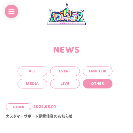
CHEDULE
CONTACT
ROFILE
NEWS
ALL
EVENT
FANCLUB
MEDIA
LIVE
OTHER
わんふぁす！FANCLUB
2024.08.01
OTHER
カスタマーサポート夏季休業のお知らせ
LOGIN
JOIN